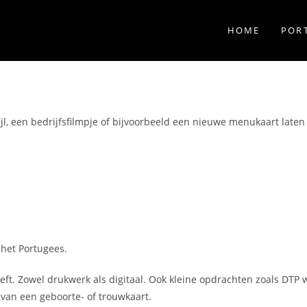
HOME
POR
jl, een bedrijfsfilmpje of bijvoorbeeld een nieuwe menukaart late
 het Portugees.
eeft. Zowel drukwerk als digitaal. Ook kleine opdrachten zoals DTP
 van een geboorte- of trouwkaart.