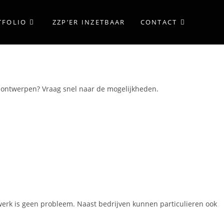
TFOLIO
ZZP’ER INZETBAAR
CONTACT
n ontwerpen? Vraag snel naar de mogelijkheden.
 werk is geen probleem. Naast bedrijven kunnen particulieren ook